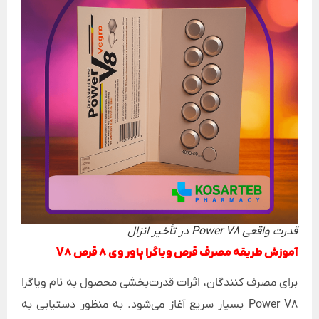
قدرت واقعی Power V8 در تأخیر انزال
آموزش طریقه مصرف قرص ویاگرا پاور وی 8 قرص V8
برای مصرف کنندگان، اثرات قدرت‌بخشی محصول به نام ویاگرا
Power V8 بسیار سریع آغاز می‌شود. به منظور دستیابی به