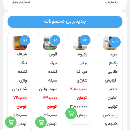
ارگاسم زنان
ماساژ برای لاغری
جدیدترین محصولات
%21
%8
%5
%13
خرید
وکیوم
قرص
شیاف
پکیج
برقی
بزرگ
تنگ
طلایی
مردانه
کننده
کننده
افزایش
شارژی
سینه
واژن
حجم
4,800,000
سوماتولین
شاندرمن
آقایان؛
تومان
730,000
720,000
ترکیب
3,800,000
تومان
تومان
وایمکس،
تومان
690,000
660,000
وکیوم و
تومان
تومان