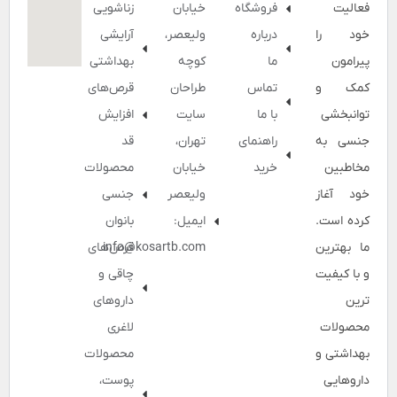
فعالیت
فروشگاه
خیابان
زناشویی
خود را
درباره
ولیعصر،
آرایشی
پیرامون
ما
کوچه
بهداشتی
کمک و
تماس
طراحان
قرص‌های
توانبخشی
با ما
سایت
افزایش
جنسی به
راهنمای
تهران،
قد
مخاطبین
خرید
خیابان
محصولات
خود آغاز
ولیعصر
جنسی
کرده است.
ایمیل:
بانوان
ما بهترین
info@kosartb.com
قرص‌های
و با کیفیت
چاقی و
ترین
داروهای
محصولات
لاغری
بهداشتی و
محصولات
داروهایی
پوست،